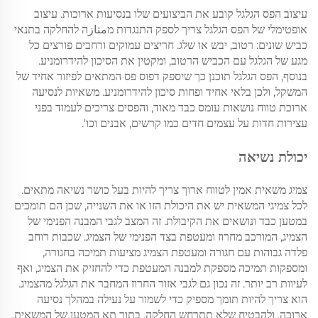
עיצוב הפס הגלגל קובע את הביצועים שלו בנסיעות ארוכות. עיצוב
אופטימלי של הפס הגלגל צריך לספק התנגדות מمتازה להחלקה בתנאי
כביש שונים: רטוב, יבש או שלג. חריצים עמוקים ורחבים פורצים כל
מגע של הגלגל עם הכביש הרטוב, ומקטין את הסיכון להידרומניע.
בנוסף, הפס הגלגל תוכנן כך שיספק דפוס פס המתאים לפיזור אחיד של
המשקל, ולכן בלאי אחיד ופחות סיכון להידרומניע. משאיות לנסיעה
ארוכת טווח נושאות עומס כבד מאוד, והפסים צריכים לעמוד בפני
עצירות חדות על עצמים חדים כמו קרשים, אבנים וכו'.
יכולת נשיאה
צמיג משאית אמין לטווח ארוך צריך להיות בעל כושר נשיאה מתאים.
לכל צמיגי המשאית יש את היכולת הזו או את השנייה, שכן הם תומכים
במטען כבד ונושאים את הקיבולת. זה המצב לגבי המבנה הפנימי של
הצמיג, המורכב מחרוז ומעטפת בצד הפנימי של הצמיג. שכבות רוחב
פלדה גבוהות עם חגורה ומעטפת הצמיג מציעות תמיכה בחגורה,
ומספקות תמיכה מספקת למבנה המעטפת כדי להחזיק את הצמיג, ואף
לעיוות רב יותר. זה נכון גם לגבי אזור החרוז המחבר את הגלגל מהצמיג.
הוא צריך להיות תומך מספיק כדי לשמור על נעילה במהלך נסיעה
ארוכה, ולהבטיח שלא תתרחש החלקה. בתוך תא המטען של המשאית,