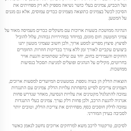
ועל הכביש, צמיגים בעלי כושר נשיאה מספיק לא רק מפחיתים את
הסיכון לכשל בצמיגים כתוצאה מצמיגים כבדים עמוסים, אלא גם מגנים
על המטען.
הנהיגה ממושכת בשעות ארוכות עם משקלים כבדים מעמיסה מאוד על
צמיגי המטעון. חום מוגזם, במיוחד במהירויות גבוהות, עלול להוביל
לפיצוץ. פיצוץ מפריע למסע ארוך, ולכן חשוב שצמיגי מטעון יתנו
ביצועים עקביים לאורך זמן ללא צורך בבדיקות חוזרות. החומרים
החזקים והעמידים בחום, יחד עם שילוב שסתומים והנעת אויר
בחרוטים, מקילים על הנהגים ופועלים למניעת תסכול בנסיעות
ממושכות.
הוצאות הדלק הן בעיה נוספת. במטעונים המיועדים למסעות ארוכים,
הצמיגים צריכים לסייע בהפחתת עלויות הדלק. צמיגים עם התנגדות
נמוכה להתגלגול מקטינים את עלויות הנסיעה, מאחר שנדרש פחות
אנרגיה להנעת הרכב, ולכן פחות דלק נצרך. צמיגים בעלי התנגדות
נמוכה לדלק חוסכים כסף, מפחיתים את צריכת הדלק, וטובים יותר
לסביבה בעידן המודרני.
לסיכום, טרקטור לרכב משא למרחקים ארוכים נחשב לנאמן כאשר