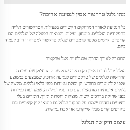
מהו גלגל טרקטור אמין לנסיעה ארוכה?
כל הנסיעה לאורך המרחקים הקשורים בפעילות הטרקטורים תלויה
בתפקודיות הגלגלים. ביטחון, יעילות, והוצאות הפעלה של הגלגלים הם
קריטיים. קיימים מספר פרמטרים שגלגל טרקטור למטרה זו חייב לעמוד
בהם.
תחבורה לאורך הדרך: טכנולוגיית גלגל טרקטור
הגלגל יכול להיות אמין רק במידה שמקשה ה каוצ'וק שלו עמידה.
הדרישות לגלגלים של טרקטורים לנסיעה ארוכה, שמבצעים בממוצע
אלפי קילומטרים בחודש, הן יכולת עמידות בפני בלאי גלגלים. מקשה של
גלגלים איכותיות מותאמות עם פיח פליז וסיליקה, שמעדפות עמידות
בפני שחיקה בדרכים קשות, מוצקות וחסרות תיווך. חומרים בעלי
ביצועים גבוהים ישמרו על תפקוד הגלגל גם בתנאי קיץ קיצוניים וגם
בחורפים קרים מבלי שייקרעו או יאבדו גמישות.
עיצוב חזק של הגלגל