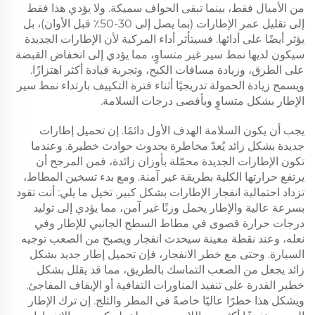
من الأميال فقط، بينما تبقى الحواف سميكة. ولا يؤدي هذا فقط
إلى تقليل عمر الإطارات (بما يصل إلى 30-50٪ قبل الأوان)، بل
يؤثر أيضًا على أدائها. فسيتأثر أداء المركبة لأن الإطارات الجديدة
سيكون لديها نمط سير غير متساوٍ، مما يؤدي إلى انخفاض القبضة
على الطرق، وزيادة مسافات الكبح، وتجربة قيادة أكثر اهتزازًا.
ويسمح زيادة الحمولة تدريجيًا أثناء فترة التكييف بارتداء نمط سير
الإطار بشكل متساوٍ وبأقصى درجات السلامة.
يجب أن يكون السلامة الهدف الأول دائمًا. إن تحميل إطارات
جديدة بشكل زائد يُعدّ مخاطرة بحدوث حوادث خطيرة. وعندما
تكون الإطارات الجديدة محمّلة بأوزان زائدة، فمن المرجح أن
يرتفع حرارتها الكلية بطريقة غير آمنة. ومع بدء تسخين المطاط،
تزداد احتمالية انفجار الإطارات بشكل كبير. تخيل ما يلي: أنت تقود
بسرعة عالية والإطار يحمل وزنًا غير آمن، مما يؤدي إلى توليد
درجات حرارة قصوى في مطاط السطح الجانبي للإطار وفي
نعله، وعند نقطة معينة سيحدث انفجار ويصبح من الصعب توجيه
السيارة. وحتى مع خطر الانفجار، فإن تحميل إطار جديد بشكل
زائد يجعل من الصعب التماسك بالطريق، مما قد يقلل بشكل
خطير القدرة على تنفيذ المناورات التفافية أو الإيقاف المفاجئ.
ويشكل هذا خطرًا عاليًا خاصةً في المطر والثلج. إن ترك الإطار