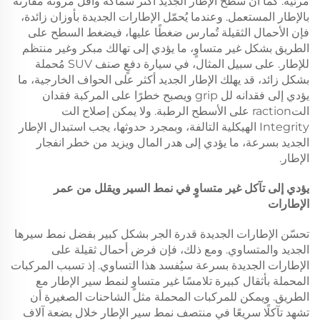
مرئية. كما أن سطح الإطار الجديد أكثر سماكة وأقل مرونة مقارنة
بالإطار المستعمل. وعندما يُحمّل الإطارات الجديدة بأوزان زائدة،
فإن الأحمال الثقيلة تُمارس ضغطًا عليها، فيضغط السطح على
الطريق بشكل غير متساوٍ، ما يؤدي إلى تهالك مبكر وغير منتظم
للإطار. على سبيل المثال، في سيارة دفعٍ صنف SUV مُحملة
بشكل زائد، قد يهلك الإطار الجديد أكثر على الحواف الخارجية، ما
يؤدي إلى فقدانه لل grip ويصبح خطرًا على المركبة فقدان
التraction على الأسطح الرطبة. ولا يمكن إصلاح الت
Integrity الهيكلية التالفة، وبمجرد حدوثها، يجب استبدال الإطار
الجديد بسرعة، ما يؤدي إلى هدر المال ويزيد من خطر انفجار
الإطار.
يؤدي إلى تآكل غير متساوٍ في نمط السير ويقلل من عمر
الإطارات
تحسّن الإطارات الجديدة قدرة الجر بشكل كبير بفضل نمط سيرها
الجديد والمتساوي. ومع ذلك، فإن فرض أحمال ثقيلة على
الإطارات الجديدة بسرعة سيُفسد هذا التساوي. إذ تسبب المركبات
المحملة بأثقال كبيرة تلامسًا غير متساوٍ لنمط سير الإطار مع
الطريق. ويمكن للمركبات المحملة مثل الشاحنات الصغيرة أن
تشهد تآكلًا سريعًا في منتصف نمط سير الإطار خلال بضعة آلاف