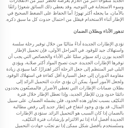
الجديد منفوخًا أكثر من اللازم يعرضه لخطر كبير من الانفجارات
وسوء الاستجابة في التوجيه. وقد يعطي ذلك السائق شعورًا زائفًا
بالأمان، ما يجعله أكثر تهورًا. أما الحفاظ على الضغط الصحيح في
الإطار أثناء الاستخدام فيقلل من احتمال حدوث كل ما سبق ذكره.
تدهور الأداء وبطلان الضمان
تؤدي الإطارات الجديدة أداءً مثاليًا من خلال توفير رحلة سلسة
واستهلاك جيد للوقود. في المراحل الأولى، فإن تحميل الإطار
الجديد بوزن زائد سيؤثر سلبًا على الأداء والخصائص التي يجب أن
توفرها الإطارات الجديدة. حيث تصبح المواد أكثر صلابة، ويؤدي
البلى غير المنتظم إلى جعل الرحلة أكثر اهتزازًا. كما سيؤدي زيادة
مقاومة الدوران إلى جعل السيارة أقل كفاءة في استهلاك الوقود.
ولجعل الأمور أسوأ، يمكن أن يؤدي حادث التحميل الزائد إلى
بطلان ضمانات الإطارات التي تغطي الأضرار. فالمصنّعون يحددون
دائمًا حدود وزن للإطار الجديد، وإذا تعطل الإطار خلال فترة
التكيّف بسبب تجاوز هذه الحدود، فلن يشمله الضمان. على سبيل
المثال، قد يؤدي وجود انتفاخ في إطار جديد إلى رفض مطالبة
بالضمان إذا كان السبب هو التحميل الزائد. ستؤدي الإطارات
الجديدة أفضل أداء إذا تم الالتزام بإرشادات فترة التكيّف،
وستُستخدم بأفضل شكل ممكن إذا تم تجنّب حوادث التحميل