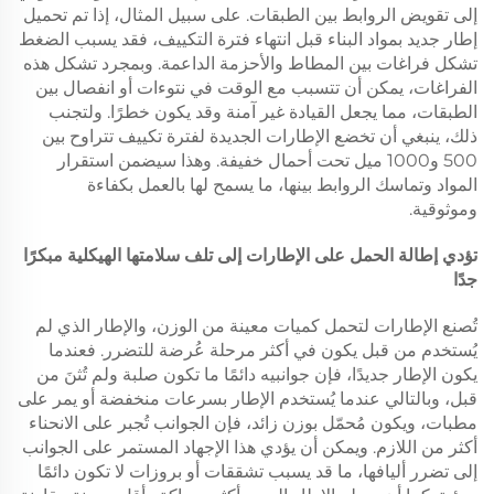
إلى تقويض الروابط بين الطبقات. على سبيل المثال، إذا تم تحميل
إطار جديد بمواد البناء قبل انتهاء فترة التكييف، فقد يسبب الضغط
تشكل فراغات بين المطاط والأحزمة الداعمة. وبمجرد تشكل هذه
الفراغات، يمكن أن تتسبب مع الوقت في نتوءات أو انفصال بين
الطبقات، مما يجعل القيادة غير آمنة وقد يكون خطرًا. ولتجنب
ذلك، ينبغي أن تخضع الإطارات الجديدة لفترة تكييف تتراوح بين
500 و1000 ميل تحت أحمال خفيفة. وهذا سيضمن استقرار
المواد وتماسك الروابط بينها، ما يسمح لها بالعمل بكفاءة
وموثوقية.
تؤدي إطالة الحمل على الإطارات إلى تلف سلامتها الهيكلية مبكرًا
جدًا
تُصنع الإطارات لتحمل كميات معينة من الوزن، والإطار الذي لم
يُستخدم من قبل يكون في أكثر مرحلة عُرضة للتضرر. فعندما
يكون الإطار جديدًا، فإن جوانبيه دائمًا ما تكون صلبة ولم تُثنَ من
قبل، وبالتالي عندما يُستخدم الإطار بسرعات منخفضة أو يمر على
مطبات، ويكون مُحمّل بوزن زائد، فإن الجوانب تُجبر على الانحناء
أكثر من اللازم. ويمكن أن يؤدي هذا الإجهاد المستمر على الجوانب
إلى تضرر أليافها، ما قد يسبب تشققات أو بروزات لا تكون دائمًا