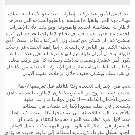
أحد أفضل الأمور عند تركيب إطارات جديدة هو الأداء أثناء القيادة.
فهناك قوة الجر، والقيادة السلسة، وبالطبع السلامة التي توفرها
الإطارات المطاطية الجديدة والموثوقة. ومع ذلك، تأتي الإطارات
الجديدة مع بعض القيود. فسوف تحتاج الإطارات الجديدة إلى 'فترة
تسخين' قبل أن تتمكن من تحمل وزن المركبة بالكامل بشكل آمن.
يخطئ الكثير من الناس في استخدام إطاراتهم الجديدة في رحلات
طويلة أو حمل أوزان ثقيلة قبل انتهاء فترة التسخين هذه، مما قد
يكون أمرًا خطيرًا. ولضمان سلامتك وسلامة كل من يركب معك،
وكذلك للحفاظ على استثمارك في الإطارات الجديدة، من الأفضل
أن تقود ببطء وبشكل خفيف خلال الرحلات القليلة الأولى.
يجب منح الإطارات الجديدة وقتًا للتأقلم قبل تعريضها لأحمال
شديدة. فمنذ الخروج من المصنع، لا تكون الإطارات الجديدة جاهزة
لتحمل الأحمال الكاملة — إذ تكون موادها ما زالت صلبة.
وتُستخدم في عملية تصنيع الإطارات طبقات من المطاط
والأحزمة والمواد اللاصقة التي يتم دمجها معًا. وعند تركيب إطار
جديد لأول مرة، تظل هذه المواد مقاومة للانثناء أو التمدد أو
الاستقرار في الشكل المطلوب. ومن المهم تجنّب تحميل الإطار
الجديد بشكل مفرط، لأن تمديد المطاط إلى ما بعد حدوده قد يؤدي